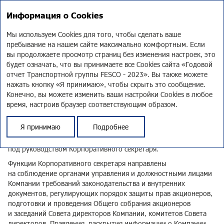
EN
Информация о Cookies
Годовой отчет 2023
Мы используем Cookies для того, чтобы сделать ваше
пребывание на нашем сайте максимально комфортным. Если
Корпоративный
вы продолжаете просмотр страниц без изменения настроек, это
будет означать, что вы принимаете все Cookies сайта «Годовой
секретарь
отчет Транспортной группы FESCO - 2023». Вы также можете
нажать кнопку «Я принимаю», чтобы скрыть это сообщение.
Конечно, вы можете изменить ваши настройки Cookies в любое
Деятельность Корпоративного секретаря регулируется
время, настроив браузер соответствующим образом.
Положением о Корпоративном секретаре
.
Я принимаю
Подробнее
Функции аппарата Корпоративного секретаря осуществляются
Департаментом корпоративного секретариата ПАО «ДВМП»
под руководством Корпоративного секретаря.
Функции Корпоративного секретаря направлены
на соблюдение органами управления и должностными лицами
Компании требований законодательства и внутренних
документов, регулирующих порядок защиты прав акционеров,
подготовки и проведения Общего собрания акционеров
и заседаний Совета директоров Компании, комитетов Совета
директоров, Правления, раскрытия информации о Компании